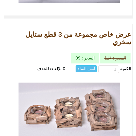
عرض خاص مجموعة من 3 قطع ستايل
سخري
السعر : 114
السعر : 99
الكمية
0 للإلغاء/ للحذف
أضف للسلة