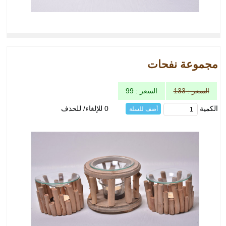
مجموعة نفحات
السعر : 133
السعر : 99
الكمية
0 للإلغاء/ للحذف
أضف للسلة